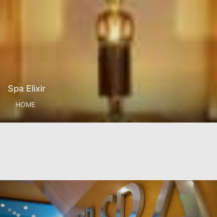
Spa Elixir
Offre d’été 2027 – Réservation
anticipée 3% de réduction
HOME
Réservez tôt et économisez 3% pour toutes les
nouvelles réservations reçues jusqu’au
28/02/2027 pour les séjours du 01.05.2027 au
31.10.2027.
Voir l’offre
IDEAL POUR
Nos politiques ont changé
-Annulation gratuite jusqu’à 18 heures le jour de
l’arrivée.