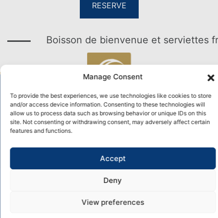
RESERVE
Boisson de bienvenue et serviettes froid
Manage Consent
To provide the best experiences, we use technologies like cookies to store
and/or access device information. Consenting to these technologies will
NOUS CONTACTER
allow us to process data such as browsing behavior or unique IDs on this
site. Not consenting or withdrawing consent, may adversely affect certain
features and functions.
Pioneer Beach Hotel
+357 2696 4500
Accept
reservations@pioneer-cbh.com
Theas Afroditis Ave, 8101 Kato Paphos, Cyprus
Deny
Contact us
View preferences