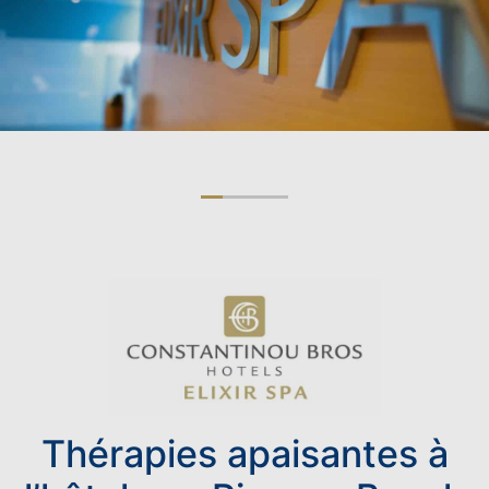
-Aucun dépôt n’est requis
-Paiement à l’arrivée
-Assistance complète de notre équipe de
réservation
WELLNESS HOLIDAYS
VACANCES LUNE DE MIEL
HAVRE DE PAIX EN BORD DE
MER POUR LES ADULTES
Thérapies apaisantes à