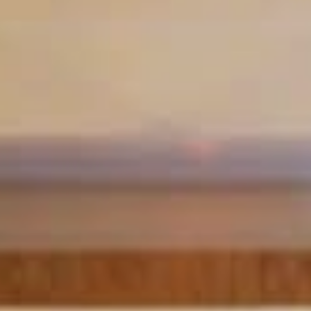
L’HÔTEL
SPA ELIXIR
OFFRES SPÉCIALES
LOCALISATION
CHAMBRES & SUITES
GALERIE DE PHOTOS
CLASSE ELITE
CONTACT
SALLE À MANGER
ONLINE CHECK-IN